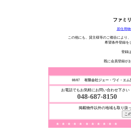
ファミ
居住用物
この他にも、貸主様等のご都合により、
希望条件登録を
登録
既に会員登録が
08/07 有限会社ジェー・ワイ・エ
お電話でもお気軽にお問い合わせ下さい
048-687-8150
掲載物件以外の地域も取り扱
・★・★・★・★・★・★・★・★・★・★・★・★・★・★・★・★・★・★・★・★・★