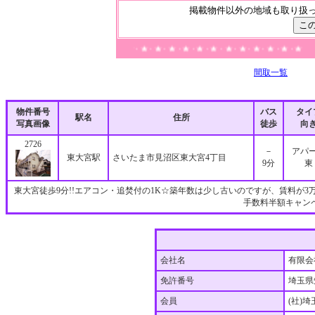
掲載物件以外の地域も取り扱
★・★・★・★・★・★・★・★・★・★・★・★・★・★・★・★・★・★・★・★・★・★・★
間取一覧
物件番号
バス
タイ
駅名
住所
写真画像
徒歩
向
2726
－
アパ
東大宮駅
さいたま市見沼区東大宮4丁目
9分
東
東大宮徒歩9分!!エアコン・追焚付の1K☆築年数は少し古いのですが、賃料が3
手数料半額キャン
会社名
有限会
免許番号
埼玉県
会員
(社)