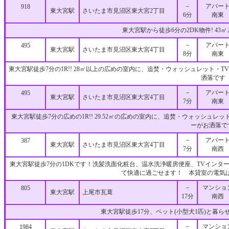
－
アパー
918
東大宮駅
さいたま市見沼区東大宮2丁目
6分
南東
東大宮駅から徒歩6分の2DK物件! 43
－
アパー
495
東大宮駅
さいたま市見沼区東大宮4丁目
8分
南東
東大宮駅徒歩7分の1R!! 28㎡以上の広めの室内に、追焚・ウォッシュレット・
洒落です
－
アパー
495
東大宮駅
さいたま市見沼区東大宮4丁目
7分
南東
東大宮駅徒歩7分の広めの1R!! 29.52㎡の広めの室内に、追焚・ウォッシュ
ーがお洒落で
－
アパー
387
東大宮駅
さいたま市見沼区東大宮4丁目
7分
南西
東大宮駅徒歩7分の1DKです！洗髪洗面化粧台、温水洗浄暖房便座、TVインタ
て快適に過ごせます！ 本貸室の電気
－
マンショ
805
東大宮駅
上尾市瓦葺
17分
南西
東大宮駅徒歩17分、ペット(小型犬1匹)と暮らせる広
－
マンショ
1984