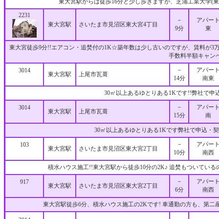
東大宮駅からは徒歩16分と少し歩きますが、芝浦工業大学(東大
2231
－
アパー
東大宮駅
さいたま市見沼区東大宮4丁目
9分
東
東大宮徒歩9分!!エアコン・追焚付の1K☆築年数は少し古いのですが、賃料が3
手数料半額キャン
－
アパー
3014
東大宮駅
上尾市瓦葺
14分
南東
30㎡以上あるゆとりある1Kです!!弊社で
－
アパー
3014
東大宮駅
上尾市瓦葺
15分
南
30㎡以上あるゆとりある1Kです弊社で申込・
－
アパー
103
東大宮駅
さいたま市見沼区東大宮2丁目
10分
南西
積水ハウス施工!!東大宮駅から徒歩10分の2K♪ 追焚もついて
－
アパー
917
東大宮駅
さいたま市見沼区東大宮2丁目
6分
南西
東大宮駅徒歩6分、積水ハウス施工の2Kです! 車通勤の方も、第