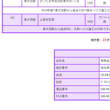
東大宮駅
さいたま市見沼区東大宮7丁目
13分
南
2014年築!!東大宮駅から徒歩13分!!積水ハウス施
－
アパー
142
東大宮駅
上尾市瓦葺
10分
南
東大宮駅から徒歩9分、大和ハウス施工の1DKです
23
物件数：
会社名
有限会
免許番号
埼玉県
会員
(社)
住所
〒337
電話番号
048-68
FAX番号
048-68