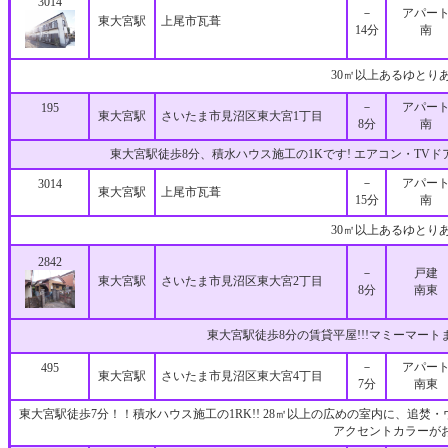
3014
－
アパー
東大宮駅
上尾市瓦葺
14分
南
30㎡以上あるゆとり
－
アパー
195
東大宮駅
さいたま市見沼区東大宮1丁目
8分
南
東大宮駅徒歩8分、積水ハウス施工の1Kです! エアコン・TV
－
アパー
3014
東大宮駅
上尾市瓦葺
15分
南
30㎡以上あるゆとり
2842
－
戸建
東大宮駅
さいたま市見沼区東大宮2丁目
8分
南東
東大宮駅徒歩8分の賃貸平屋!!!マミーマート
－
アパー
495
東大宮駅
さいたま市見沼区東大宮4丁目
7分
南東
東大宮駅徒歩7分！！積水ハウス施工の1RK!! 28㎡以上の広めの室内に、追焚
アクセントカラーが