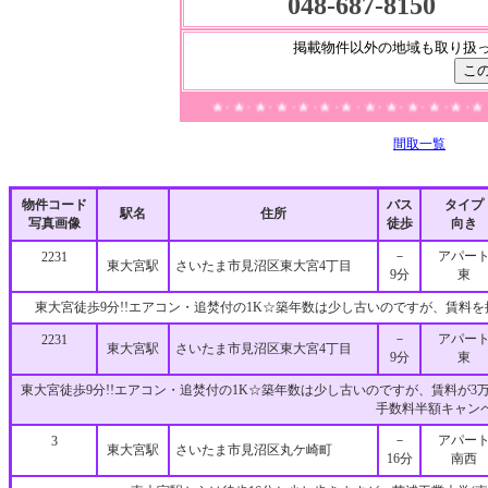
048-687-8150
掲載物件以外の地域も取り扱
★・★・★・★・★・★・★・★・★・★・★・★・★・★・★・★・★・★・★・★・★・★・★
間取一覧
物件コード
バス
タイプ
駅名
住所
写真画像
徒歩
向き
－
アパー
2231
東大宮駅
さいたま市見沼区東大宮4丁目
9分
東
東大宮徒歩9分!!エアコン・追焚付の1K☆築年数は少し古いのですが、賃料
－
アパー
2231
東大宮駅
さいたま市見沼区東大宮4丁目
9分
東
東大宮徒歩9分!!エアコン・追焚付の1K☆築年数は少し古いのですが、賃料が3
手数料半額キャン
－
アパー
3
東大宮駅
さいたま市見沼区丸ケ崎町
16分
南西